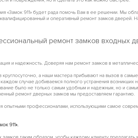
сти и повреждения, но и сделать это как можно быстрее.
ния «Замок 911» будет рада помочь Вам в ее решении. Мы об
квалифицированный и оперативный ремонт замков дверей. На
ссиональный ремонт замков входных д
икация и надежность. Доверяя нам ремонт замков в металличе
 круглосуточно, а наши мастера прибывают на вызов в самые
в каждом случае добиваемся полного устранения возникших 
ивание было не только самым удобным и надежным, но и самы
ненный ремонт дверных замков мы предоставляем гарантию.
ся опытными профессионалами, использующими самое совре
ок 911».
х замков таким образом, чтобы каждому клиенту предлагать