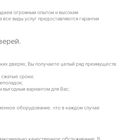
ладаем огромным опытом и высоким
 все виды услуг предоставляются гарантии
верей.
ских дверях, Вы получаете целый ряд преимуществ:
 сжатые сроки;
неполадок;
м выгодным вариантом для Вас;
менное оборудование, что в каждом случае
 максимально качественное обслуживание. В