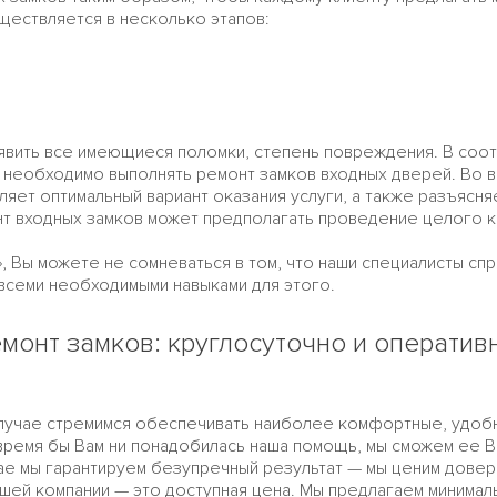
ществляется в несколько этапов:
явить все имеющиеся поломки, степень повреждения. В соот
но необходимо выполнять ремонт замков входных дверей. Во 
яет оптимальный вариант оказания услуги, а также разъясня
т входных замков может предполагать проведение целого к
, Вы можете не сомневаться в том, что наши специалисты сп
семи необходимыми навыками для этого.
монт замков: круглосуточно и оператив
лучае стремимся обеспечивать наиболее комфортные, удобны
время бы Вам ни понадобилась наша помощь, мы сможем ее В
ае мы гарантируем безупречный результат — мы ценим довер
ашей компании — это доступная цена. Мы предлагаем минимал