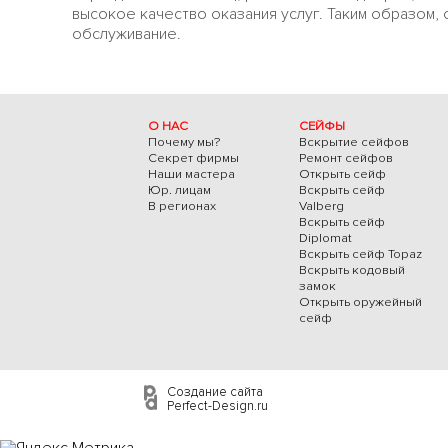
высокое качество оказания услуг. Таким образом,
обслуживание.
О НАС
СЕЙФЫ
Почему мы?
Вскрытие сейфов
Секрет фирмы
Ремонт сейфов
Наши мастера
Открыть сейф
Юр. лицам
Вскрыть сейф
В регионах
Valberg
Вскрыть сейф
Diplomat
Вскрыть сейф Topaz
Вскрыть кодовый
замок
Открыть оружейный
сейф
Создание сайта
Perfect-Design.ru